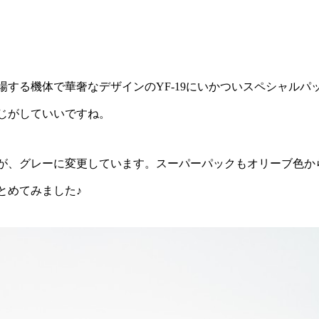
する機体で華奢なデザインのYF-19にいかついスペシャルパ
じがしていいですね。
が、グレーに変更しています。スーパーパックもオリーブ色か
とめてみました♪