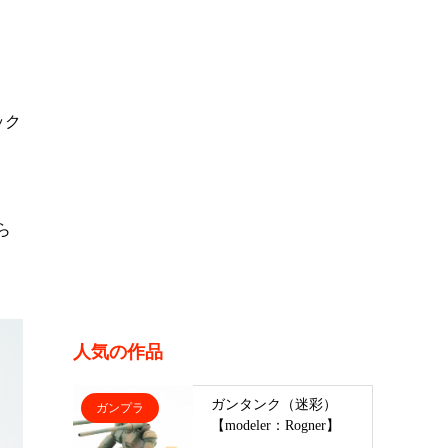
ック
ら
人気の作品
ガンタンク（迷彩）
ガンプラ
【modeler：Rogner】