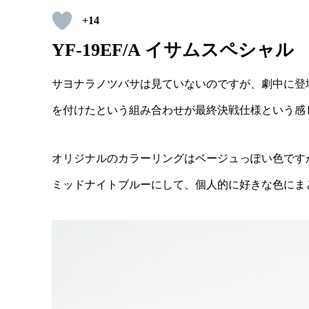
+14
YF-19EF/A イサムスペシャル
サヨナラノツバサは見ていないのですが、劇中に登場
を付けたという組み合わせが最終決戦仕様という感
オリジナルのカラーリングはベージュっぽい色です
ミッドナイトブルーにして、個人的に好きな色にま