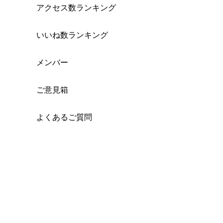
アクセス数ランキング
いいね数ランキング
メンバー
ご意見箱
よくあるご質問