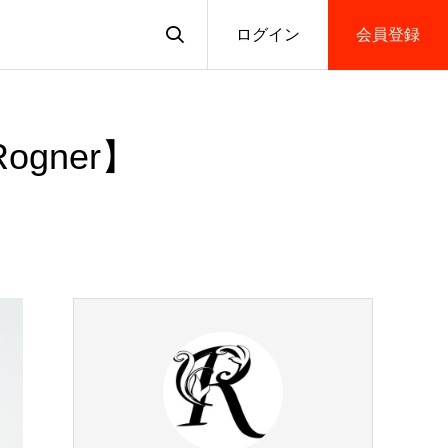
ログイン
会員登録
ogner】