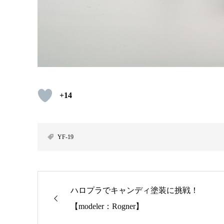
+14
YF-19
ハロプラでキャンディ塗装に挑戦！
【modeler：Rogner】