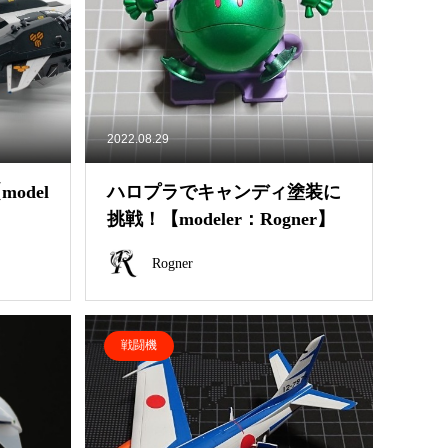
2022.08.29
odel
ハロプラでキャンディ塗装に
挑戦！【modeler：Rogner】
Rogner
戦闘機