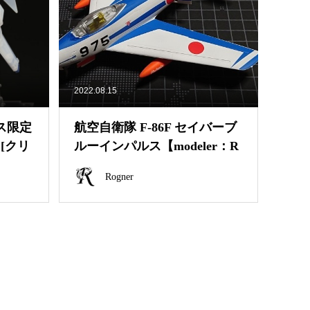
2022.08.15
ース限定
航空自衛隊 F-86F セイバーブ
][クリ
ルーインパルス【modeler：R
..
ogner】
Rogner