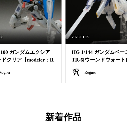
.08
2023.01.29
1/100 ガンダムエクシア
HG 1/144 ガンダムベ
ドクリア【modeler：R
TR-6[ウーンドウォート
r】
アカラー]【modeler：Ro.
Rogner
Rogner
新着作品