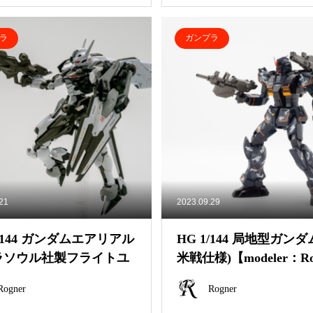
ラ
ガンプラ
.21
2023.09.29
1/144 ガンダムエアリアル
HG 1/144 局地型ガンダ
ラソウル社製フライトユ
米戦仕様)【modeler：Ro
modeler：Rogner】
r】
Rogner
Rogner