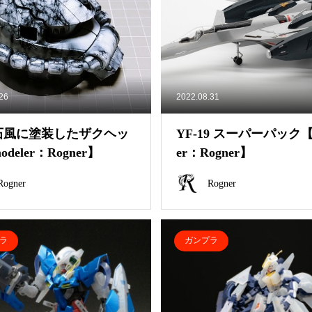
.26
2022.08.31
石風に塗装したザクヘッ
YF-19 スーパーパック【m
deler：Rogner】
er：Rogner】
Rogner
Rogner
ラ
ガンプラ