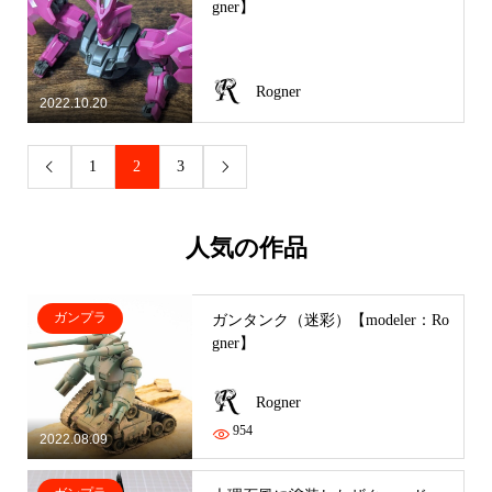
gner】
Rogner
2022.10.20
1
2
3


人気の作品
ガンプラ
ガンタンク（迷彩）【modeler：Ro
gner】
Rogner
954
2022.08.09