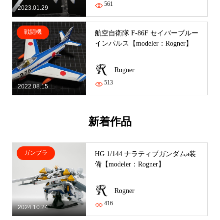
561
2023.01.29
戦闘機
航空自衛隊 F-86F セイバーブルー
インパルス【modeler：Rogner】
Rogner
513
2022.08.15
新着作品
ガンプラ
HG 1/144 ナラティブガンダムa装
備【modeler：Rogner】
Rogner
416
2024.10.24