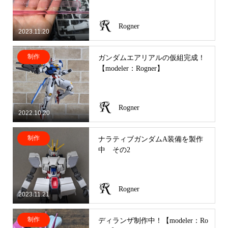
Rogner
2023.11.20
制作
ガンダムエアリアルの仮組完成！
【modeler：Rogner】
Rogner
2022.10.20
制作
ナラティブガンダムA装備を製作
中 その2
Rogner
2023.11.21
制作
ディランザ制作中！【modeler：Ro