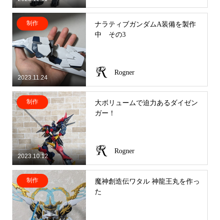
制作
ナラティブガンダムA装備を製作
中 その3
Rogner
2023.11.24
制作
大ボリュームで迫力あるダイゼン
ガー！
Rogner
2023.10.12
制作
魔神創造伝ワタル 神龍王丸を作っ
た