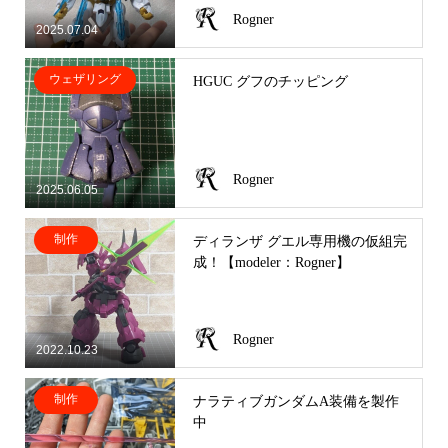
Rogner
2025.07.04
ウェザリング
HGUC グフのチッピング
Rogner
2025.06.05
制作
ディランザ グエル専用機の仮組完
成！【modeler：Rogner】
Rogner
2022.10.23
制作
ナラティブガンダムA装備を製作
中