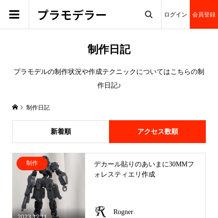
プラモデラー
ログイン
会員登録

制作日記
プラモデルの制作状況や作成テクニックについてはこちらの制
作日記♪
制作日記
新着順
アクセス数順
制作
デカール貼りのあいまに30MMフ
ォレスティエリ作成
Rogner
2023.12.11