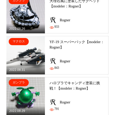
ガンプラ
大理石風に塗装したザクヘッド
【modeler：Rogner】
Rogner
933
2022.08.26
マクロス
YF-19 スーパーパック【modeler：
Rogner】
Rogner
843
2022.08.31
ガンプラ
ハロプラでキャンディ塗装に挑
戦！【modeler：Rogner】
Rogner
791
2022.08.29