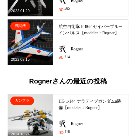
Rogner
565
2023.01.29
戦闘機
航空自衛隊 F-86F セイバーブルー
インパルス【modeler：Rogner】
Rogner
514
2022.08.15
Rognerさんの最近の投稿
ガンプラ
HG 1/144 ナラティブガンダムa装
備【modeler：Rogner】
Rogner
418
2024.10.24