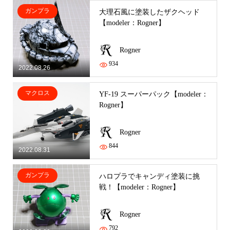
ガンプラ
大理石風に塗装したザクヘッド
【modeler：Rogner】
Rogner
934
2022.08.26
マクロス
YF-19 スーパーパック【modeler：
Rogner】
Rogner
844
2022.08.31
ガンプラ
ハロプラでキャンディ塗装に挑
戦！【modeler：Rogner】
Rogner
792