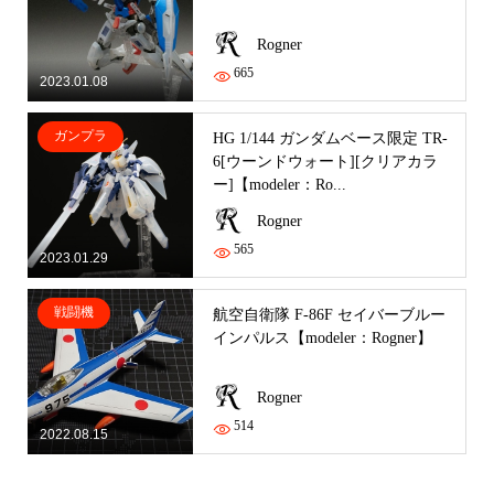
Rogner
665
2023.01.08
ガンプラ
HG 1/144 ガンダムベース限定 TR-
6[ウーンドウォート][クリアカラ
ー]【modeler：Ro...
Rogner
565
2023.01.29
戦闘機
航空自衛隊 F-86F セイバーブルー
インパルス【modeler：Rogner】
Rogner
514
2022.08.15