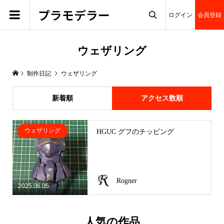
プラモデラー
ログイン
会員登録

ウェザリング
制作日記
ウェザリング
新着順
アクセス数順
ウェザリング
HGUC グフのチッピング
Rogner
2025.06.05
人気の作品