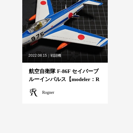
2022.08.15
戦闘機
航空自衛隊 F-86F セイバーブ
ルーインパルス【modeler：R
ogner】
Rogner