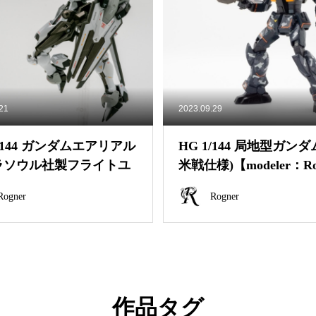
.21
2023.09.29
1/144 ガンダムエアリアル
HG 1/144 局地型ガンダ
ラソウル社製フライトユ
米戦仕様)【modeler：Ro
modeler：Rogner】
r】
Rogner
Rogner
作品タグ