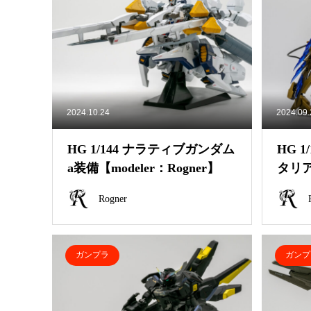
2024.10.24
2024.09
HG 1/144 ナラティブガンダム
HG 
a装備【modeler：Rogner】
タリアス
r】
Rogner
ガンプラ
ガンプ