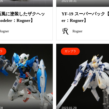
.26
2022.08.31
石風に塗装したザクヘッ
YF-19 スーパーパック【m
deler：Rogner】
er：Rogner】
Rogner
Rogner
ラ
ガンプラ
.08
2023.01.29