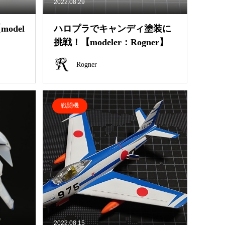
2022.08.29
odel
ハロプラでキャンディ塗装に
挑戦！【modeler：Rogner】
Rogner
戦闘機
2022.08.15