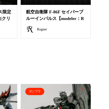
ース限定
航空自衛隊 F-86F セイバーブ
][クリ
ルーインパルス【modeler：R
..
ogner】
Rogner
ガンプラ